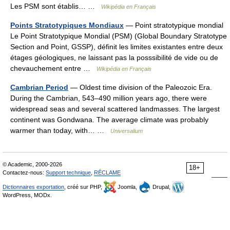
Les PSM sont établis… …
Wikipédia en Français
Points Stratotypiques Mondiaux
— Point stratotypique mondial
Le Point Stratotypique Mondial (PSM) (Global Boundary Stratotype
Section and Point, GSSP), définit les limites existantes entre deux
étages géologiques, ne laissant pas la posssibilité de vide ou de
chevauchement entre …
Wikipédia en Français
Cambrian Period
— Oldest time division of the Paleozoic Era.
During the Cambrian, 543–490 million years ago, there were
widespread seas and several scattered landmasses. The largest
continent was Gondwana. The average climate was probably
warmer than today, with… …
Universalium
© Academic, 2000-2026
18+
Contactez-nous:
Support technique
,
RÉCLAME
Dictionnaires exportation
, créé sur PHP,
Joomla,
Drupal,
WordPress, MODx.