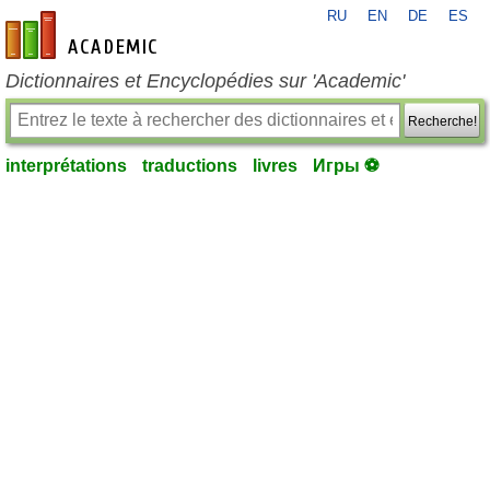
RU
EN
DE
ES
fr-academic.com
Dictionnaires et Encyclopédies sur 'Academic'
Recherche!
interprétations
traductions
livres
Игры ⚽